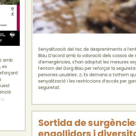
Senyalització del risc de despreniments a l’en
Blau D’acord amb la valoració dels cossos de 
ció amb
d’emergències, s’han adoptat les mesures se
, es
l’entorn del Gorg Blau per reforçar la segureta
reforçant
persones usuàries: ⚠️ Es demana a tothom que
s
senyalització i les restriccions d’accés per gara
quest
seguretat.
venció
r …
Sortida de surgèncie
engollidors i diversit