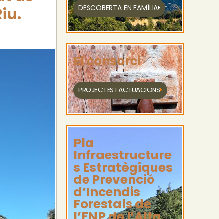
DESCOBERTA EN FAMÍLIA
iu.
El consorci
PROJECTES I ACTUACIONS
Pla
Infraestructure
s Estratègiques
de Prevenció
d’Incendis
Forestals de
l’ENP de l’Alta