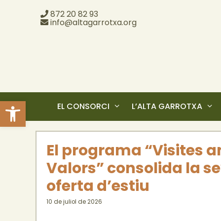
872 20 82 93
info@altagarrotxa.org
Obre la barra d'eines
EL CONSORCI
L’ALTA GARROTXA
El programa “Visites 
Valors” consolida la s
oferta d’estiu
10 de juliol de 2026