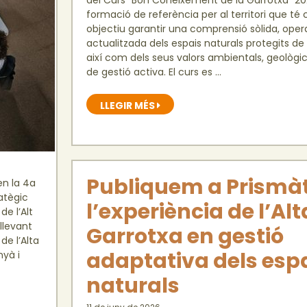
del Curs “Bon Coneixement de la Garrotxa” 20
formació de referència per al territori que té
objectiu garantir una comprensió sòlida, opera
actualitzada dels espais naturals protegits de
així com dels seus valors ambientals, geològics
de gestió activa. El curs es …
LLEGIR MÉS
Publiquem a Prismàt
en la 4a
ratègic
l’experiència de l’Alt
e l’Alt
llevant
Garrotxa en gestió
de l’Alta
adaptativa dels esp
yà i
naturals