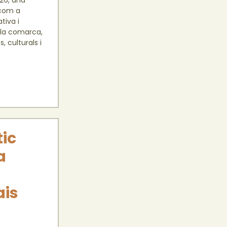
26, una
 com a
tiva i
 la comarca,
, culturals i
ic
a
ais