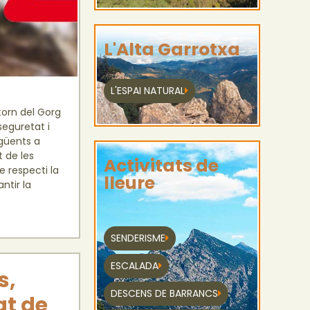
L'Alta Garrotxa
L'ESPAI NATURAL
torn del Gorg
seguretat i
güents a
t de les
Activitats de
 respecti la
lleure
ntir la
SENDERISME
ESCALADA
s,
DESCENS DE BARRANCS
at de