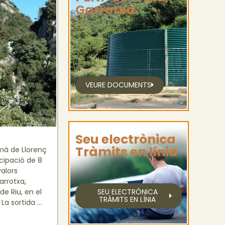
Garrotxa
VEURE DOCUMENTS
Seu electrònica
Tràmits en línia
mà de Llorenç
cipació de 8
valors
arrotxa,
e Riu, en el
SEU ELECTRÒNICA
TRÀMITS EN LÍNIA
La sortida …