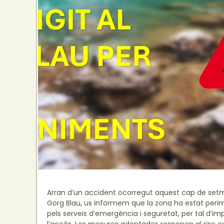
Arran d’un accident ocorregut aquest cap de set
Gorg Blau, us informem que la zona ha estat peri
pels serveis d’emergència i seguretat, per tal d’im
l’accés. Les mesures adoptades responen al risc e