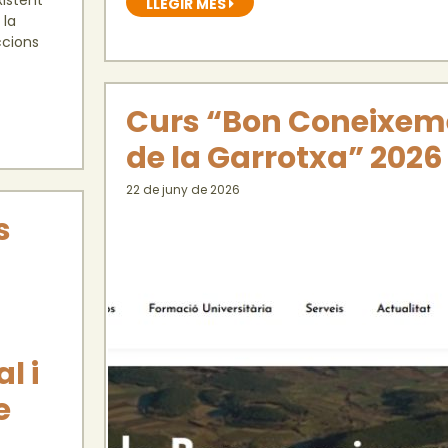
LLEGIR MÉS
 la
ccions
Curs “Bon Coneixem
de la Garrotxa” 2026
22 de juny de 2026
s
l i
e