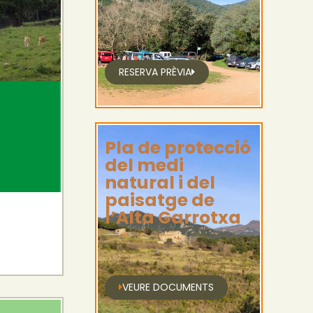
RESERVA PRÈVIA
Pla de protecció
del medi
natural i del
paisatge de
l’Alta Garrotxa
VEURE DOCUMENTS