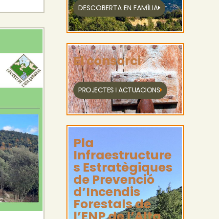
DESCOBERTA EN FAMÍLIA
El consorci
PROJECTES I ACTUACIONS
Pla
Infraestructure
s Estratègiques
de Prevenció
d’Incendis
Forestals de
l’ENP de l’Alta