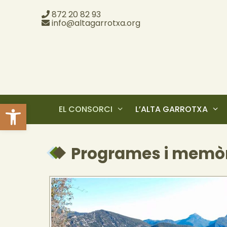
872 20 82 93
info@altagarrotxa.org
Obre la barra d'eines
EL CONSORCI
L’ALTA GARROTXA
Programes i memòr