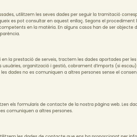
essades, utilitzem les seves dades per seguir la tramitació corres
gueix es pot consultar en aquest enllaç. Segons el procediment 
competents en la matèria. En alguns casos han de ser objecte 
sparència.
 i en la prestació de serveis, tractem les dades aportades per le
es usuàries, organització i gestió, cobrament d’imports (si escau) 
l les dades no es comuniquen a altres persones sense el conse
tzen els formularis de contacte de la nostra pàgina web. Les da
no es comuniquen a altres persones.
utilitzem les dades de contacte que ens ha proporcionat per inf