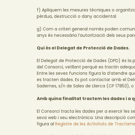
f) Apliquem les mesures tècniques o organitzati
pèrdua, destrucció o dany accidental.
g) Com a criteri general només poden comuni
anys és necessària l’autorització dels seus par
Qui és el Delegat de Protecció de Dades.
El Delegat de Protecció de Dades (DPD) és la 
del Consorci, vetllant perquè es tractin adequ
Entre les seves funcions figura la d’atendre q
es tracten dades. Es pot contactar amb el Del
Sadernes, s/n de Sales de Llierca (CP 17853), o
Amb quina finalitat tractem les dades i a
El Consorci tracta les dades per a exercir les 
seva web i seu electrònica. Una descripció com
figura al
Registre de les Activitats de Tractam