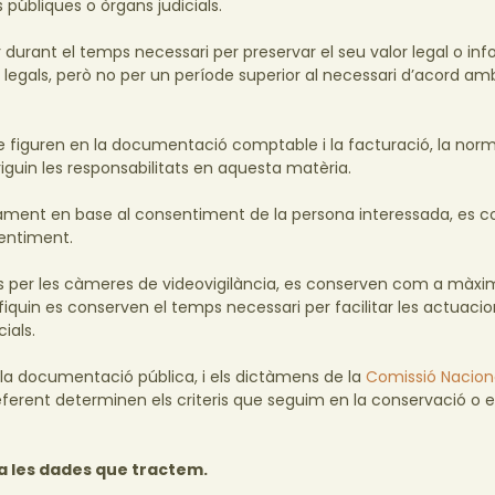
públiques o òrgans judicials.
urant el temps necessari per preservar el seu valor legal o inf
 legals, però no per un període superior al necessari d’acord am
 figuren en la documentació comptable i la facturació, la nor
riguin les responsabilitats en aquesta matèria.
ivament en base al consentiment de la persona interessada, es 
entiment.
es per les càmeres de videovigilància, es conserven com a màxi
ifiquin es conserven el temps necessari per facilitar les actuacio
ials.
la documentació pública, i els dictàmens de la
Comissió Nacion
ferent determinen els criteris que seguim en la conservació o e
 a les dades que tractem.