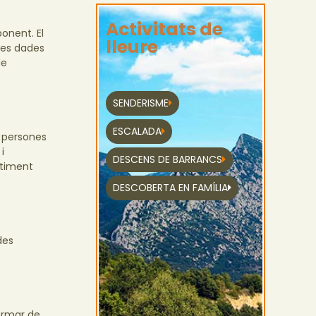
Activitats de
ponent. El
lleure
les dades
de
SENDERISME
ESCALADA
s persones
i
DESCENS DE BARRANCS
ntiment
DESCOBERTA EN FAMÍLIA
des
ormar de