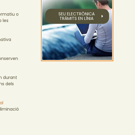
SEU ELECTRÒNICA
ormatiu o
TRÀMITS EN LÍNIA
b les
mativa
conserven
m durant
ns dels
al
liminació