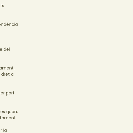
ts
pendència
e del
tament,
 dret a
per part
des quan,
actament.
r la