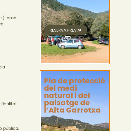
ci), amb
ça
RESERVA PRÈVIA
.
cia
Pla de protecció
.
del medi
natural i del
paisatge de
inalitat.
l’Alta Garrotxa
ó pública.