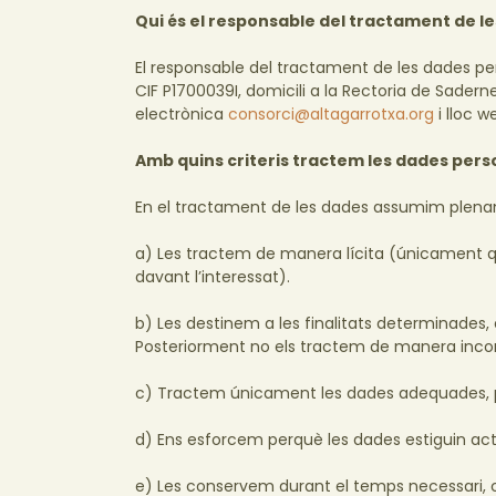
Qui és el responsable del tractament de l
El responsable del tractament de les dades pe
CIF P1700039I, domicili a la Rectoria de Sadern
electrònica
consorci@altagarrotxa.org
i lloc 
Amb quins criteris tractem les dades pers
En el tractament de les dades assumim plenam
a) Les tractem de manera lícita (únicament 
davant l’interessat).
b) Les destinem a les finalitats determinades,
Posteriorment no els tractem de manera incom
c) Tractem únicament les dades adequades, pert
d) Ens esforcem perquè les dades estiguin act
e) Les conservem durant el temps necessari, c