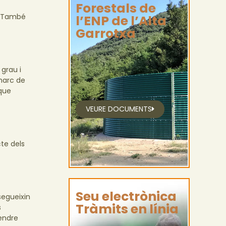
Forestals de
c. També
l’ENP de l’Alta
Garrotxa
 grau i
 marc de
 que
VEURE DOCUMENTS
te dels
Seu electrònica
segueixin
Tràmits en línia
s
tendre