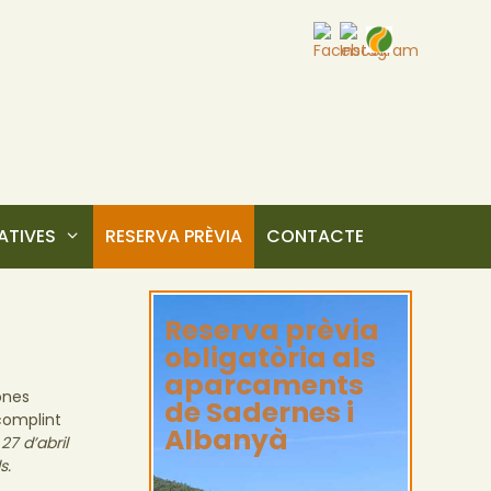
TIVES
RESERVA PRÈVIA
CONTACTE
Reserva prèvia
obligatòria als
aparcaments
ones
de Sadernes i
complint
Albanyà
7 d’abril
s.