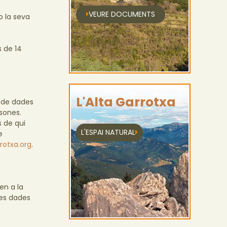
VEURE DOCUMENTS
o la seva
 de 14
L'Alta Garrotxa
ó de dades
rsones.
s de qui
L'ESPAI NATURAL
e
rotxa.org
.
en a la
les dades