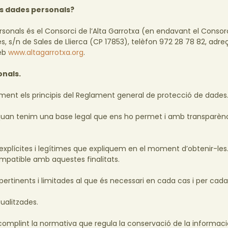
es dades personals?
rsonals és el Consorci de l’Alta Garrotxa (en endavant el Consor
es, s/n de Sales de Llierca (CP 17853), telèfon 972 28 78 82, adre
web
www.altagarrotxa.org
.
onals.
ent els principis del Reglament general de protecció de dades
quan tenim una base legal que ens ho permet i amb transparèn
 explícites i legítimes que expliquem en el moment d’obtenir-les
patible amb aquestes finalitats.
inents i limitades al que és necessari en cada cas i per cada f
ualitzades.
omplint la normativa que regula la conservació de la informaci