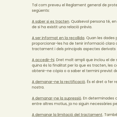
Tal com preveu el Reglament general de prote
següents:
A saber si es tracten
. Qualsevol persona té, e
de si ha existit una relació prèvia.
A ser informat en la recollida
. Quan les dades 
proporcionar-les ha de tenir informació clara de
tractament i dels principals aspectes derivat
A accedir-hi
. Dret molt ampli que inclou el d
quina és la finalitat per la que es tracten, les
obtenir-ne còpia o a saber el termini previst 
A demanar-ne la rectificació
. És el dret a fe
nostra.
A demanar-ne la supressió
. En determinades c
entre altres motius, ja no siguin necessàries per
A demanar la limitació del tractament
. També