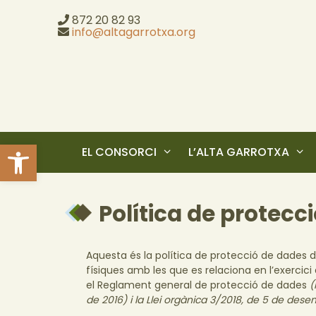
872 20 82 93
info@altagarrotxa.org
Obre la barra d'eines
EL CONSORCI
L’ALTA GARROTXA
Política de protecc
Aquesta és la política de protecció de dades d
físiques amb les que es relaciona en l’exercic
el Reglament general de protecció de dades
(
de 2016) i la Llei orgànica 3/2018, de 5 de dese