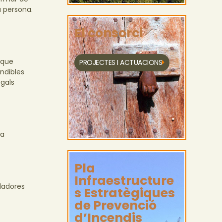
a persona.
El consorci
 que
PROJECTES I ACTUACIONS
ndibles
egals
da
Pla
Infraestructure
ladores
s Estratègiques
de Prevenció
d’Incendis