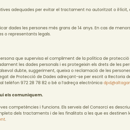
ves adequades per evitar el tractament no autoritzat o il·lícit, 
car dades les persones més grans de 14 anys. En cas de menors
es o representants legals.
persona que supervisa el compliment de la política de protecci
adament les dades personals i es protegeixin els drets de les pe
ualsevol dubte, suggeriment, queixa o reclamació de les persone
egat de Protecció de Dades adreçant-se per escrit a Rectoria d
 al telèfon 972 28 78 82 o bé a l’adreça electrònica
dpd@altagar
 qui els comuniquem.
seves competències i funcions. Els serveis del Consorci es descriu
pleta dels tractaments i de les finalitats a les que es destinen 
ent
.