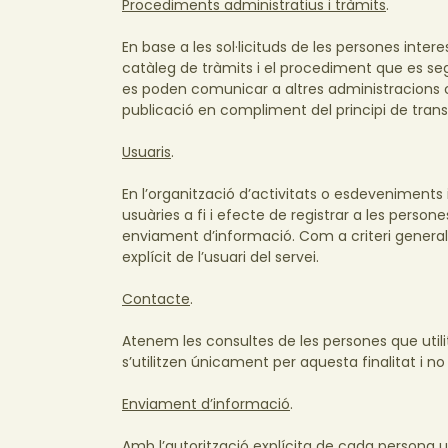
Procediments administratius i tràmits
.
En base a les sol·licituds de les persones inter
catàleg de tràmits i el procediment que es se
es poden comunicar a altres administracions 
publicació en compliment del principi de tran
Usuaris
.
En l’organització d’activitats o esdeveniments
usuàries a fi i efecte de registrar a les person
enviament d’informació. Com a criteri genera
explícit de l’usuari del servei.
Contacte
.
Atenem les consultes de les persones que utili
s’utilitzen únicament per aquesta finalitat i 
Enviament d’informació
.
Amb l’autorització explícita de cada persona 