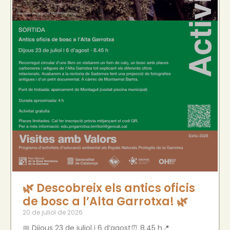
🌿 Descobreix els antics oficis
de bosc a l’Alta Garrotxa! 🌿
20 de juliol de 2026
📅 Dijous 23 de juliol i 6 d’agost⏰ 8.45 h📍