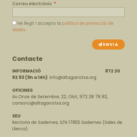
Correu electrònic
He llegit i accepto la
política de protecció de
dades
.
ENVIA
Contacte
INFORMACIÓ 872 20
82 93
(9h a 14h)
info@altagarrotxa.org
OFICINES
Av.Onze de Setembre, 22, Olot, 972 28 78 82,
consorci@altagarrotxa.org
SEU
Rectoria de Sadernes, S/N 17855 Sadernes (Sales de
Llierca)