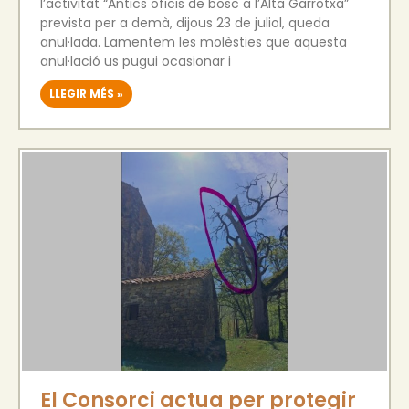
l’activitat “Antics oficis de bosc a l’Alta Garrotxa”
prevista per a demà, dijous 23 de juliol, queda
anul·lada. Lamentem les molèsties que aquesta
anul·lació us pugui ocasionar i
LLEGIR MÉS »
El Consorci actua per protegir