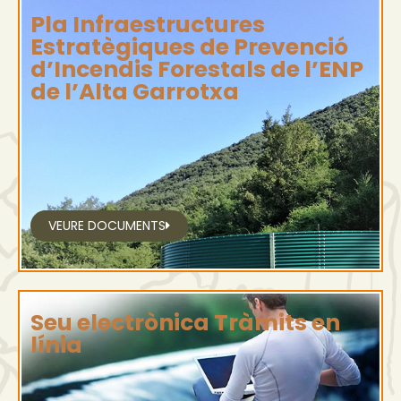
Pla Infraestructures
Estratègiques de Prevenció
d’Incendis Forestals de l’ENP
de l’Alta Garrotxa
VEURE DOCUMENTS
Seu electrònica Tràmits en
línia