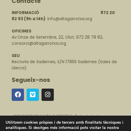
Contacte
INFORMACIÓ 872 20
82 93
(9h a 14h)
info@altagarrotxa.org
OFICINES
Av.Onze de Setembre, 22, Olot, 972 28 78 82,
consorci@altagarrotxa.org
SEU
Rectoria de Sadernes, S/N 17855 Sadernes (Sales de
Llierca)
Segueix-nos
CONSORCI DE L’ALTA GARROTXA · Tots els drets
reservats ·
Avís legal
·
Política de protecció de dades
·
Utilitzem cookies pròpies i de tercers amb finalitats tècniques i
Política de cookies
·
Canal Intern d'Alertes
analítiques. Si desitges més informació pots visitar la nostra