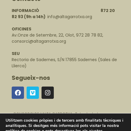
INFORMACIÓ 872 20
82 93
(9h a 14h)
info@altagarrotxa.org
OFICINES
Av.Onze de Setembre, 22, Olot, 972 28 78 82,
consorci@altagarrotxa.org
SEU
Rectoria de Sadernes, S/N 17855 Sadernes (Sales de
Llierca)
Segueix-nos
CONSORCI DE L’ALTA GARROTXA · Tots els drets
reservats ·
Avís legal
·
Política de protecció de dades
·
Utilitzem cookies pròpies i de tercers amb finalitats tècniques i
Política de cookies
·
Canal Intern d'Alertes
analítiques. Si desitges més informació pots visitar la nostra
política de cookies
o pots desactivar-les als
ajustos
.