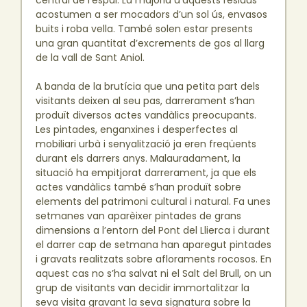
acostumen a ser mocadors d’un sol ús, envasos
buits i roba vella. També solen estar presents
una gran quantitat d’excrements de gos al llarg
de la vall de Sant Aniol.
A banda de la brutícia que una petita part dels
visitants deixen al seu pas, darrerament s’han
produït diversos actes vandàlics preocupants.
Les pintades, enganxines i desperfectes al
mobiliari urbà i senyalització ja eren freqüents
durant els darrers anys. Malauradament, la
situació ha empitjorat darrerament, ja que els
actes vandàlics també s’han produït sobre
elements del patrimoni cultural i natural. Fa unes
setmanes van aparèixer pintades de grans
dimensions a l’entorn del Pont del Llierca i durant
el darrer cap de setmana han aparegut pintades
i gravats realitzats sobre afloraments rocosos. En
aquest cas no s’ha salvat ni el Salt del Brull, on un
grup de visitants van decidir immortalitzar la
seva visita gravant la seva signatura sobre la