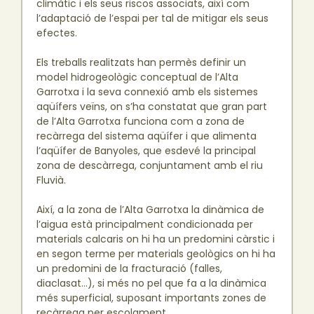
climàtic i els seus riscos associats, així com
l’adaptació de l’espai per tal de mitigar els seus
efectes.
Els treballs realitzats han permès definir un
model hidrogeològic conceptual de l’Alta
Garrotxa i la seva connexió amb els sistemes
aqüífers veïns, on s’ha constatat que gran part
de l’Alta Garrotxa funciona com a zona de
recàrrega del sistema aqüífer i que alimenta
l’aqüífer de Banyoles, que esdevé la principal
zona de descàrrega, conjuntament amb el riu
Fluvià.
Així, a la zona de l’Alta Garrotxa la dinàmica de
l’aigua està principalment condicionada per
materials calcaris on hi ha un predomini càrstic i
en segon terme per materials geològics on hi ha
un predomini de la fracturació (falles,
diaclasat…), si més no pel que fa a la dinàmica
més superficial, suposant importants zones de
recàrrega per escolament.