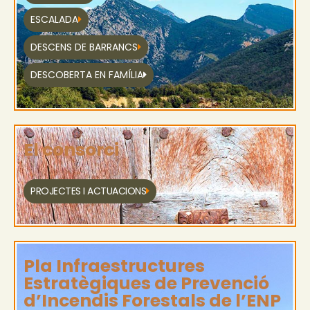
ESCALADA
DESCENS DE BARRANCS
DESCOBERTA EN FAMÍLIA
El consorci
PROJECTES I ACTUACIONS
Pla Infraestructures
Estratègiques de Prevenció
d’Incendis Forestals de l’ENP