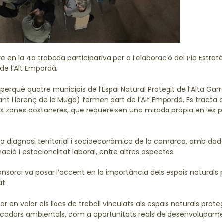
re en la 4a trobada participativa per a l’elaboració del Pla Estrat
e l’Alt Empordà.
erquè quatre municipis de l’Espai Natural Protegit de l’Alta Gar
nt Llorenç de la Muga) formen part de l’Alt Empordà. Es tracta 
les zones costaneres, que requereixen una mirada pròpia en les p
a diagnosi territorial i socioeconòmica de la comarca, amb dad
ció i estacionalitat laboral, entre altres aspectes.
onsorci va posar l’accent en la importància dels espais naturals p
at.
r en valor els llocs de treball vinculats als espais naturals prot
educadors ambientals, com a oportunitats reals de desenvolupam