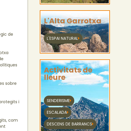
L'Alta Garrotxa
ègic de
L'ESPAI NATURAL
rotxa
de
olítiques
Activitats de
lleure
es sobre
SENDERISME
rotegits i
ESCALADA
egits, com
DESCENS DE BARRANCS
ent