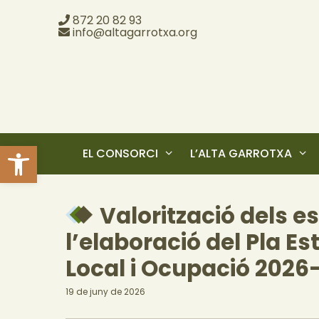
872 20 82 93
info@altagarrotxa.org
Obre la barra d'eines
EL CONSORCI
L’ALTA GARROTXA
Valorització dels e
l’elaboració del Pla 
Local i Ocupació 2026
19 de juny de 2026