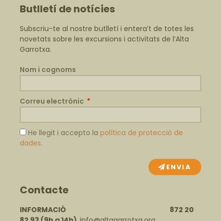
Butlletí de notícies
Subscriu-te al nostre butlletí i entera’t de totes les
novetats sobre les excursions i activitats de l’Alta
Garrotxa.
Nom i cognoms
Correu electrònic
He llegit i accepto la
política de protecció de
dades
.
ENVIA
Contacte
INFORMACIÓ 872 20
82 93
(9h a 14h)
info@altagarrotxa.org