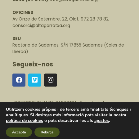
OFICINES
Av.Onze de Setembre, 22, Olot, 972 28 78 82,
consorci@altagarrotxa.org
SEU
Rectoria de Sadernes, S/N 17855 Sadernes (Sales de
Llierca)
Segueix-nos
CONSORCI DE L’ALTA GARROTXA · Tots els drets
reservats ·
Avís legal
·
Política de protecció de dades
·
Utilitzem cookies pròpies i de tercers amb finalitats tècniques i
Política de cookies
·
Canal Intern d'Alertes
analítiques. Si desitges més informació pots visitar la nostra
política de cookies
o pots desactivar-les als
ajustos
.
Accepta
Rebutja