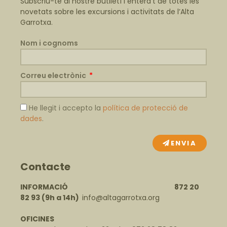
Subscriu-te al nostre butlletí i entera’t de totes les
novetats sobre les excursions i activitats de l’Alta
Garrotxa.
Nom i cognoms
Correu electrònic
He llegit i accepto la
política de protecció de
dades
.
ENVIA
Contacte
INFORMACIÓ 872 20
82 93
(9h a 14h)
info@altagarrotxa.org
OFICINES