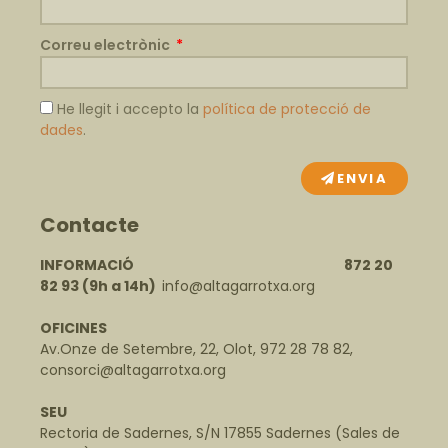
Correu electrònic
He llegit i accepto la
política de protecció de
dades
.
ENVIA
Contacte
INFORMACIÓ 872 20
82 93
(9h a 14h)
info@altagarrotxa.org
OFICINES
Av.Onze de Setembre, 22, Olot, 972 28 78 82,
consorci@altagarrotxa.org
SEU
Rectoria de Sadernes, S/N 17855 Sadernes (Sales de